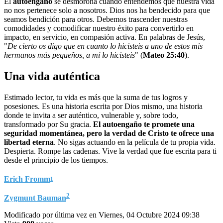
El
autoengaño
se desmorona cuando entendemos que nuestra vida
no nos pertenece solo a nosotros. Dios nos ha bendecido para que
seamos bendición para otros. Debemos trascender nuestras
comodidades y comodificar nuestro éxito para convertirlo en
impacto, en servicio, en compasión activa. En palabras de Jesús,
"
De cierto os digo que en cuanto lo hicisteis a uno de estos mis
hermanos más pequeños, a mí lo hicisteis
" (
Mateo 25:40
).
Una vida auténtica
Estimado lector, tu vida es más que la suma de tus logros y
posesiones. Es una historia escrita por Dios mismo, una historia
donde te invita a ser auténtico, vulnerable y, sobre todo,
transformado por Su gracia.
El autoengaño te promete una
seguridad momentánea, pero la verdad de Cristo te ofrece una
libertad eterna
. No sigas actuando en la película de tu propia vida.
Despierta. Rompe las cadenas. Vive la verdad que fue escrita para ti
desde el principio de los tiempos.
Erich Fromm
1
2
Zygmunt Bauman
Modificado por última vez en Viernes, 04 Octubre 2024 09:38