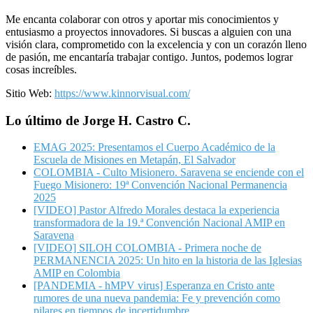
Me encanta colaborar con otros y aportar mis conocimientos y
entusiasmo a proyectos innovadores. Si buscas a alguien con una
visión clara, comprometido con la excelencia y con un corazón lleno
de pasión, me encantaría trabajar contigo. Juntos, podemos lograr
cosas increíbles.
Sitio Web:
https://www.kinnorvisual.com/
Lo último de Jorge H. Castro C.
EMAG 2025: Presentamos el Cuerpo Académico de la
Escuela de Misiones en Metapán, El Salvador
COLOMBIA - Culto Misionero. Saravena se enciende con el
Fuego Misionero: 19ª Convención Nacional Permanencia
2025
[VIDEO] Pastor Alfredo Morales destaca la experiencia
transformadora de la 19.ª Convención Nacional AMIP en
Saravena
[VIDEO] SILOH COLOMBIA - Primera noche de
PERMANENCIA 2025: Un hito en la historia de las Iglesias
AMIP en Colombia
[PANDEMIA - hMPV virus] Esperanza en Cristo ante
rumores de una nueva pandemia: Fe y prevención como
pilares en tiempos de incertidumbre