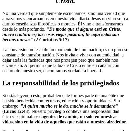
Cristo
.
No una verdad que simplemente escuchamos, sino una verdad que
abrazamos y encarnamos en nuestra vida diaria. Jesús no vino solo a
darnos enseñanzas filosóficas o morales; Él vino a transformarnos
desde lo más profundo.
"
De modo que si alguno está en Cristo,
nueva criatura es; las cosas viejas pasaron; he aquí todas son
hechas nuevas
"
(
2 Corintios 5:17
).
La conversión no es solo un momento de iluminación; es un proceso
constante de transformación. Nos invita a vivir con autenticidad, a
dejar atrás las fachadas que nos protegen pero que también nos
encarcelan. Al permitir que la luz de Cristo entre en cada rincón
oscuro de nuestro ser, encontramos verdadera libertad.
La responsabilidad de los privilegiados
Si estás leyendo esto, probablemente formes parte de una élite que
ha sido bendecida con recursos, educación y oportunidades. Sin
embargo,
"
A quien mucho se le da, mucho se le demandará
"
(
Lucas 12:48
). Nuestro privilegio conlleva una responsabilidad
ética y espiritual:
ser agentes de cambio, no solo en nuestras
vidas, sino en la vida de aquellos que están a nuestro alrededor
.