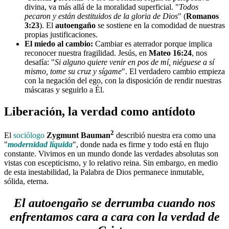
divina, va más allá de la moralidad superficial. "
Todos
pecaron y están destituidos de la gloria de Dios
" (
Romanos
3:23
). El
autoengaño
se sostiene en la comodidad de nuestras
propias justificaciones.
El miedo al cambio:
Cambiar es aterrador porque implica
reconocer nuestra fragilidad. Jesús, en
Mateo 16:24
, nos
desafía: "
Si alguno quiere venir en pos de mí, niéguese a sí
mismo, tome su cruz y sígame
". El verdadero cambio empieza
con la negación del ego, con la disposición de rendir nuestras
máscaras y seguirlo a Él.
Liberación, la verdad como antídoto
2
El
sociólogo
Zygmunt Bauman
describió nuestra era como una
"
modernidad líquida
", donde nada es firme y todo está en flujo
constante. Vivimos en un mundo donde las verdades absolutas son
vistas con escepticismo, y lo relativo reina. Sin embargo, en medio
de esta inestabilidad, la Palabra de Dios permanece inmutable,
sólida, eterna.
El
autoengaño
se derrumba cuando nos
enfrentamos cara a cara con la verdad de