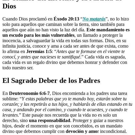
Dios
Cuando Dios proclamó en
Éxodo 20:13
“
No matarás
”, no lo hizo
solo para aquellos que caminan sobre la tierra, sino también para
aquellos que aún no han visto la luz del día.
Este mandamiento es
un escudo para los más vulnerables
, un llamado a proteger la
inocencia, a salvaguardar la vida en todas sus formas. Dios, en su
infinita justicia, conoce y ama a cada ser antes de que exista, como
lo afirma en
Jeremías 1:5
: “
Antes que te formase en el vientre te
conocí, y antes que nacieses te santifiqué
.” Cada vida es sagrada,
cada vida es un regalo divino que debemos honrar y defender con
todo nuestro ser.
El Sagrado Deber de los Padres
En
Deuteronomio 6:6-7
, Dios encomienda a los padres una tarea
sublime: “
Y estas palabras que yo te mando hoy, estarán sobre tu
corazón; y las repetirás a tus hijos, y hablarás de ellas estando en tu
casa, y andando por el camino, y cuando te acuestes, y cuando te
levantes
.” Este pasaje nos recuerda que la vida no es solo un
derecho, sino
una responsabilidad
. Proteger y guiar a nuestros
hijos, desde el momento en que son concebidos, es un mandato
divino que debemos cumplir con
devoción y amo
r incondicional.