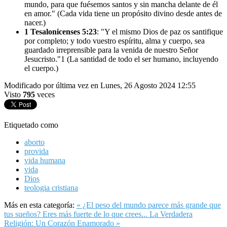
mundo, para que fuésemos santos y sin mancha delante de él
en amor." (Cada vida tiene un propósito divino desde antes de
nacer.)
1 Tesalonicenses 5:23
: "Y el mismo Dios de paz os santifique
por completo; y todo vuestro espíritu, alma y cuerpo, sea
guardado irreprensible para la venida de nuestro Señor
Jesucristo."1 (La santidad de todo el ser humano, incluyendo
el cuerpo.)
Modificado por última vez en Lunes, 26 Agosto 2024 12:55
Visto
795
veces
Etiquetado como
aborto
provida
vida humana
vida
Dios
teologia cristiana
Más en esta categoría:
« ¿El peso del mundo parece más grande que
tus sueños? Eres más fuerte de lo que crees...
La Verdadera
Religión: Un Corazón Enamorado »