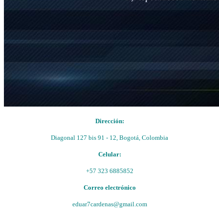
Dirección:
Diagonal 127 bis 91 - 12, Bogotá, Colombia
Celular:
+57 323 6885852
Correo electrónico
eduar7cardenas@gmail.com