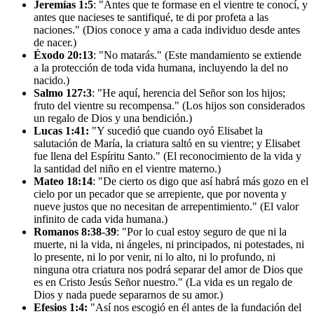
Jeremías 1:5
: "Antes que te formase en el vientre te conocí, y
antes que nacieses te santifiqué, te di por profeta a las
naciones." (Dios conoce y ama a cada individuo desde antes
de nacer.)
Éxodo 20:13
: "No matarás." (Este mandamiento se extiende
a la protección de toda vida humana, incluyendo la del no
nacido.)
Salmo 127:3
: "He aquí, herencia del Señor son los hijos;
fruto del vientre su recompensa." (Los hijos son considerados
un regalo de Dios y una bendición.)
Lucas 1:41:
"Y sucedió que cuando oyó Elisabet la
salutación de María, la criatura saltó en su vientre; y Elisabet
fue llena del Espíritu Santo." (El reconocimiento de la vida y
la santidad del niño en el vientre materno.)
Mateo 18:14
: "De cierto os digo que así habrá más gozo en el
cielo por un pecador que se arrepiente, que por noventa y
nueve justos que no necesitan de arrepentimiento." (El valor
infinito de cada vida humana.)
Romanos 8:38-39
: "Por lo cual estoy seguro de que ni la
muerte, ni la vida, ni ángeles, ni principados, ni potestades, ni
lo presente, ni lo por venir, ni lo alto, ni lo profundo, ni
ninguna otra criatura nos podrá separar del amor de Dios que
es en Cristo Jesús Señor nuestro." (La vida es un regalo de
Dios y nada puede separarnos de su amor.)
Efesios 1:4:
"Así nos escogió en él antes de la fundación del