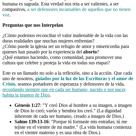
humana es sagrada. Esta verdad nos reta a ser valientes, a ser
compasivos,
a ser defensores incansables de aquellos que no tienen
voz
.
Preguntas que nos Interpelan
¿Cómo podemos reconciliar el valor inalienable de la vida con las
duras realidades que muchas mujeres enfrentan?
¿Cómo puede la iglesia ser un refugio de amor y misericordia para
quienes han pasado por la experiencia del
aborto
?
¿Qué estamos haciendo, como comunidad, para promover una
cultura que celebre y proteja la vida en todas sus etapas?
Este es un llamado no solo a la reflexión, sino a la acción. Que cada
uno de nosotros,
guiados por la luz de las Escrituras y el amor de
Cristo,
seamos portadores de esperanza y defensores de la vida,
recordando siempre que en cada ser humano, nacido o por nacer,
habita la imagen de Dios
.
Génesis 1:27
: "Y creó Dios al hombre a su imagen, a imagen
de Dios lo creó; varón y hembra los creó." (La dignidad
inherente de cada ser humano, creado a imagen de Dios.)
Salmo 139:13-16
: "Porque tú formaste mis entrañas; tú me
tejiste en el vientre de mi madre." (La vida humana comienza
en el vientre materno y es una obra de Dios.)