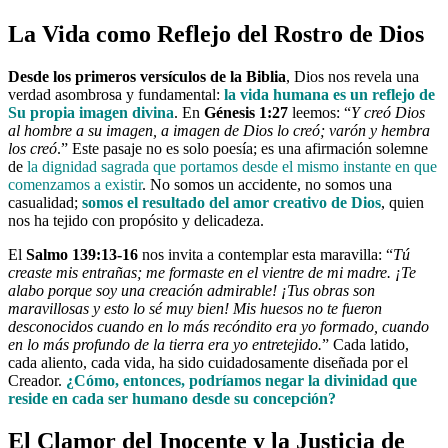
La Vida como Reflejo del Rostro de Dios
Desde los primeros versículos de la Biblia
, Dios nos revela una
verdad asombrosa y fundamental:
la vida humana es un reflejo de
Su propia imagen divina
. En
Génesis 1:27
leemos: “
Y creó Dios
al hombre a su imagen, a imagen de Dios lo creó; varón y hembra
los creó
.” Este pasaje no es solo poesía; es una afirmación solemne
de
la dignidad sagrada que portamos desde el mismo instante en que
comenzamos a existir
. No somos un accidente, no somos una
casualidad;
somos el resultado del amor creativo de Dios
, quien
nos ha tejido con propósito y delicadeza.
El
Salmo 139:13-16
nos invita a contemplar esta maravilla: “
Tú
creaste mis entrañas; me formaste en el vientre de mi madre. ¡Te
alabo porque soy una creación admirable! ¡Tus obras son
maravillosas y esto lo sé muy bien! Mis huesos no te fueron
desconocidos cuando en lo más recóndito era yo formado, cuando
en lo más profundo de la tierra era yo entretejido.
” Cada latido,
cada aliento, cada vida, ha sido cuidadosamente diseñada por el
Creador.
¿Cómo, entonces, podríamos negar la divinidad que
reside en cada ser humano desde su concepción?
El Clamor del Inocente y la Justicia de