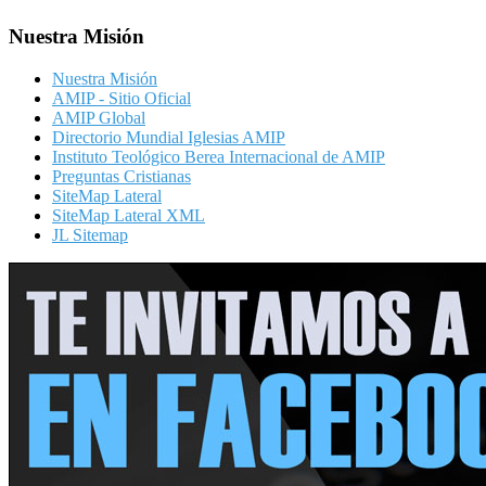
Nuestra Misión
Nuestra Misión
AMIP - Sitio Oficial
AMIP Global
Directorio Mundial Iglesias AMIP
Instituto Teológico Berea Internacional de AMIP
Preguntas Cristianas
SiteMap Lateral
SiteMap Lateral XML
JL Sitemap