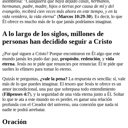
asombrosa: "
Cualquiera que haya dejado casas, hermanos,
hermanas, padre, madre, hijos o tierras por causa de mí y del
evangelio, recibirá cien veces más ahora en este tiempo, y en la
vida venidera, la vida eterna
" (
Marcos 10:29-30
). Es decir, lo que
Él ofrece es mucho más de lo que jamás podríamos imaginar.
A lo largo de los siglos, millones de
personas han decidido seguir a Cristo
¿Por qué siguen a Cristo? Porque encontraron en Él algo que este
mundo jamás les pudo dar: paz,
propósito
,
redención
, y
vida
eterna
. Jesús no te pide que renuncies por renunciar. Él te pide que
sueltes lo efímero para tomar lo eterno.
Quizás te preguntas,
¿vale la pena?
La respuesta es sencilla: sí, vale
más de lo que puedes imaginar. El tesoro que Jesús te ofrece es un
amor incondicional, una paz que sobrepasa todo entendimiento
(
Filipenses 4:7
), y la seguridad de una vida eterna junto a Él. Soltar
lo que te ata a este mundo no es perder, es ganar una relación
profunda con el Creador del universo, una conexión que nada ni
nadie te podrá arrebatar.
Oración