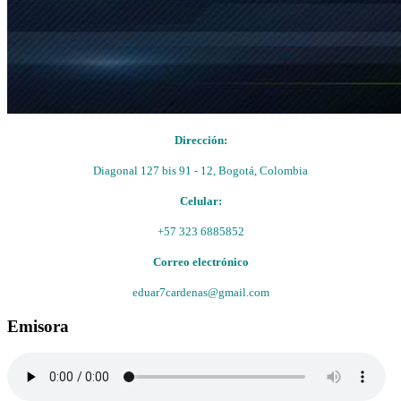
Dirección:
Diagonal 127 bis 91 - 12, Bogotá, Colombia
Celular:
+57 323 6885852
Correo electrónico
eduar7cardenas@gmail.com
Emisora