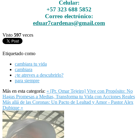
Celular:
+57 323 688 5852
Correo electrónico:
eduar7cardenas@gmail.com
Visto
597
veces
Etiquetado como
cambiara tu vida
cambiara
¿te atreves a descubrirlo?
para siempre
Más en esta categoría:
« [Pr. Omar Tejeiro] Vive con Propósito: No
Hagas Promesas a Medias, Transforma tu Vida con Acciones Reales
Más allá de las Coronas: Un Pacto de Lealtad y Amor - Pastor Alex
Dubique »