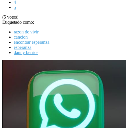
4
5
(5 votos)
Etiquetado como:
razon de vivir
cancion
encontrar esperanza
esperanza
danny berrios