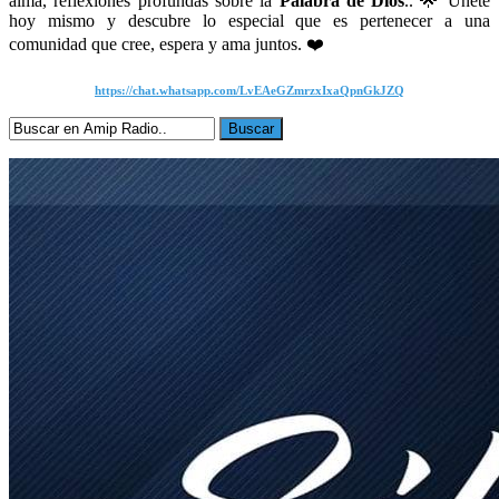
alma, reflexiones profundas sobre la
Palabra de Dios
.. 🌟 Únete
hoy mismo y descubre lo especial que es pertenecer a una
comunidad que cree, espera y ama juntos. ❤️
https://chat.whatsapp.com/LvEAeGZmrzxIxaQpnGkJZQ