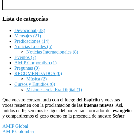
Lista de categorías
Devocional
(38)
Mensajes
(21)
Predicaciones
(14)
Noticias Locales
(5)
Noticias Internacionales
(8)
Eventos
(7)
AMIP Corporativo
(1)
Preguntas
(0)
RECOMENDADOS
(0)
Música
(2)
Cursos y Estudios
(0)
Misiones en la Era Digital
(1)
Que vuestro corazón arda con el fuego del
Espíritu
y vuestras
voces resuenen con la proclamación de
las buenas nuevas
. Así,
unidos en
fe
, seremos testigos del poder transformador del
evangelio
y compartiremos el gozo eterno en la presencia de nuestro
Señor
.
AMIP Global
AMIP Colombia