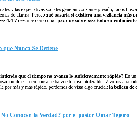
nales y las expectativas sociales generan constante presión, todos bus
stemas de alarma. Pero,
¿qué pasaría si existiera una vigilancia más pr
ses 4:4-7
describe como una "
paz que sobrepasa todo entendimiento
o que Nunca Se Detiene
sintiendo que el tiempo no avanza lo suficientemente rápido?
En un 
ación de estar en pausa se ha vuelto casi intolerable. Vivimos atrapado
le por más y más rápido, perdemos de vista algo crucial:
la belleza de
No Conocen la Verdad? por el pastor Omar Tejeiro