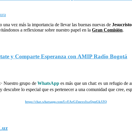
 una vez más la importancia de llevar las buenas nuevas de
Jesucristo
itándonos a reflexionar sobre nuestro papel en la
Gran Comisión
.
néctate y Comparte Esperanza con AMIP Radio Bogotá
 Nuestro grupo de
WhatsApp
es más que un chat: es un refugio de 
y descubre lo especial que es pertenecer a una comunidad que cree, esp
https://chat.whatsapp.com/LvEAeGZmrzxIxaQpnGkJZQ
 Luz