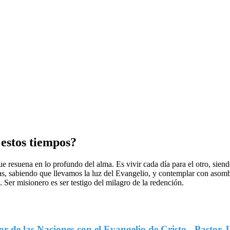
 estos tiempos?
ue resuena en lo profundo del alma. Es vivir cada día para el otro, sien
s, sabiendo que llevamos la luz del Evangelio, y contemplar con asomb
Ser misionero es ser testigo del milagro de la redención.
r de las Naciones con el Evangelio de Cristo - Pastor 