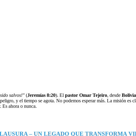
sido salvos!"
(
Jeremías 8:20
). El
pastor Omar Tejeiro
, desde
Bolivia
peligro, y el tiempo se agota. No podemos esperar más. La misión es cla
. Es ahora o nunca.
 CLAUSURA – UN LEGADO QUE TRANSFORMA VI