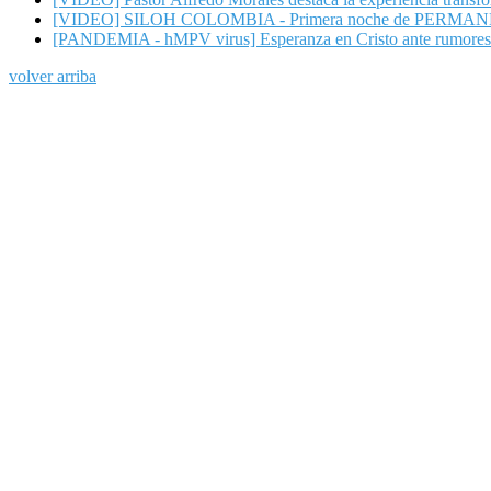
[VIDEO] SILOH COLOMBIA - Primera noche de PERMANENCIA 
[PANDEMIA - hMPV virus] Esperanza en Cristo ante rumores d
volver arriba