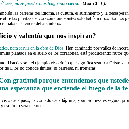
l cree, no se pierda, mas tenga vida eterna
" (
Juan 3:16
).
mbién las barreras del idioma, la cultura, el sufrimiento y la desesperan
ue abre las puertas del corazón donde antes solo había muros. Son los pi
 reinaba el silencio del abandono.
ficio y valentía que nos inspiran?
des, para servir en la obra de Dios.
Han caminado por valles de incerti
emilla plantada en el suelo de los corazones, está produciendo frutos qu
o. Ustedes son el ejemplo vivo de lo que significa seguir a Cristo sin 
r de Dios no conoce límites, ni barreras, ni fronteras.
Con gratitud porque entendemos que ustede
una esperanza que enciende el fuego de la fe
 visto cada paso, ha contado cada lágrima, y su promesa es segura: pr
 ese fruto será eterno.