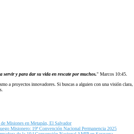
a servir y para dar su vida en rescate por muchos.
"
Marcos 10:45.
smo a proyectos innovadores. Si buscas a alguien con una visión clara
s.
de Misiones en Metapán, El Salvador
uego Misionero: 19ª Convención Nacional Permanencia 2025
formadora de la 19.ª Convención Nacional AMIP en Saravena