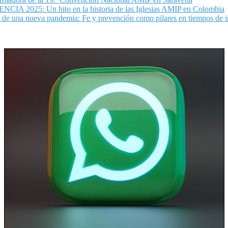
2025: Un hito en la historia de las Iglesias AMIP en Colombia
e una nueva pandemia: Fe y prevención como pilares en tiempos de i