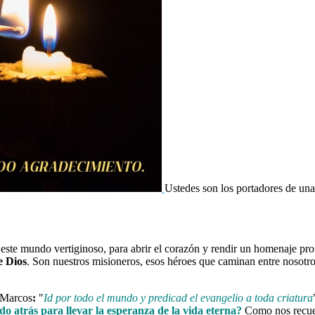
Ustedes son los portadores de un
e este mundo vertiginoso, para abrir el corazón y rendir un homenaje pr
e Dios
. Son nuestros misioneros, esos héroes que caminan entre nosotr
e Marcos
:
"
Id por todo el mundo y predicad el evangelio a toda criatura
 atrás para llevar la esperanza de la vida eterna?
Como nos recuerd