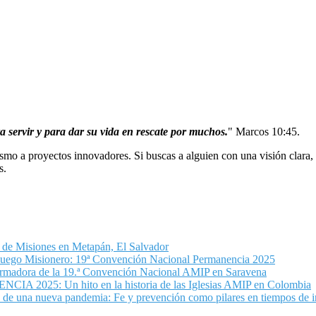
a servir y para dar su vida en rescate por muchos.
"
Marcos 10:45.
smo a proyectos innovadores. Si buscas a alguien con una visión clara
s.
de Misiones en Metapán, El Salvador
uego Misionero: 19ª Convención Nacional Permanencia 2025
formadora de la 19.ª Convención Nacional AMIP en Saravena
2025: Un hito en la historia de las Iglesias AMIP en Colombia
e una nueva pandemia: Fe y prevención como pilares en tiempos de i