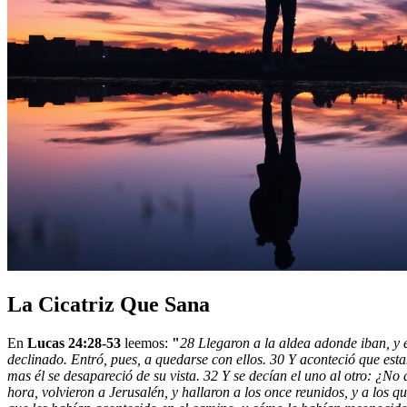
La Cicatriz Que Sana
En
Lucas 24:28-53
leemos:
"
28 Llegaron a la aldea adonde iban, y é
declinado. Entró, pues, a quedarse con ellos. 30 Y aconteció que estan
mas él se desapareció de su vista. 32 Y se decían el uno al otro: ¿N
hora, volvieron a Jerusalén, y hallaron a los once reunidos, y a los