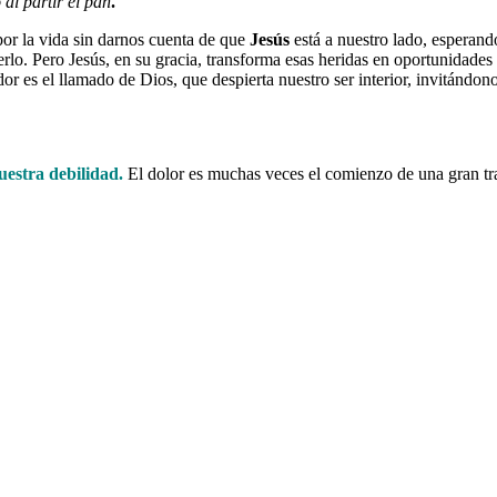
al partir el pan
."
por la vida sin darnos cuenta de que
Jesús
está a nuestro lado, esperand
erlo. Pero Jesús, en su gracia, transforma esas heridas en oportunidad
or es el llamado de Dios, que despierta nuestro ser interior, invitándo
uestra debilidad.
El dolor es muchas veces el comienzo de una gran t