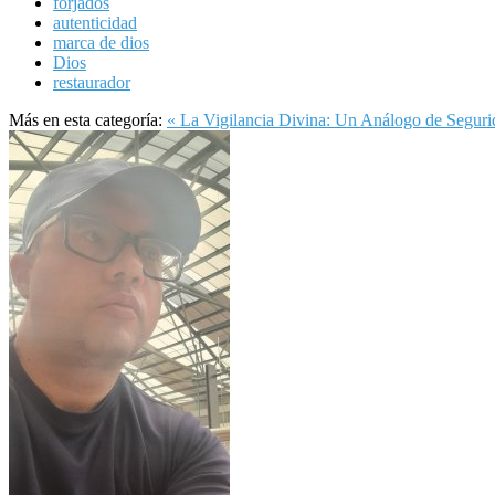
forjados
autenticidad
marca de dios
Dios
restaurador
Más en esta categoría:
« La Vigilancia Divina: Un Análogo de Seguri