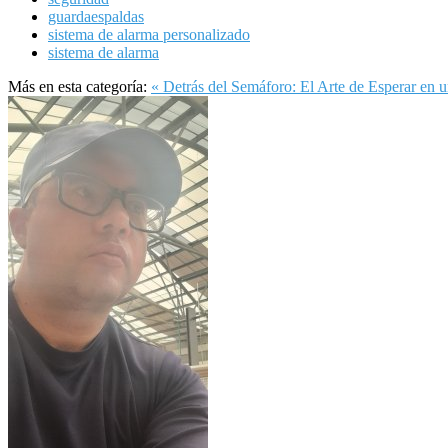
guardaespaldas
sistema de alarma personalizado
sistema de alarma
Más en esta categoría:
« Detrás del Semáforo: El Arte de Esperar e