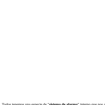
Todos tenemos una especie de "
sistema de alarma
" interno que nos 