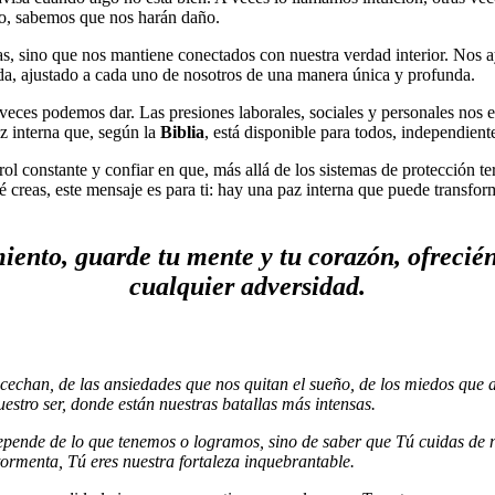
do, sabemos que nos harán daño.
s, sino que nos mantiene conectados con nuestra verdad interior. Nos ayu
da, ajustado a cada uno de nosotros de una manera única y profunda.
es podemos dar. Las presiones laborales, sociales y personales nos em
az interna que, según la
Biblia
, está disponible para todos, independien
trol constante y confiar en que, más allá de los sistemas de protección t
reas, este mensaje es para ti: hay una paz interna que puede transform
iento, guarde tu mente y tu corazón, ofrecié
cualquier adversidad.
cechan, de las ansiedades que nos quitan el sueño, de los miedos que
estro ser, donde están nuestras batallas más intensas.
pende de lo que tenemos o logramos, sino de saber que Tú cuidas de no
ormenta, Tú eres nuestra fortaleza inquebrantable.