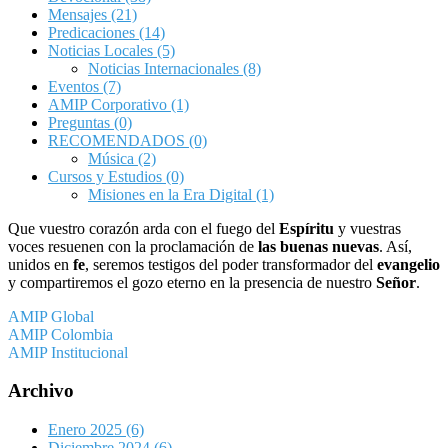
Mensajes
(21)
Predicaciones
(14)
Noticias Locales
(5)
Noticias Internacionales
(8)
Eventos
(7)
AMIP Corporativo
(1)
Preguntas
(0)
RECOMENDADOS
(0)
Música
(2)
Cursos y Estudios
(0)
Misiones en la Era Digital
(1)
Que vuestro corazón arda con el fuego del
Espíritu
y vuestras
voces resuenen con la proclamación de
las buenas nuevas
. Así,
unidos en
fe
, seremos testigos del poder transformador del
evangelio
y compartiremos el gozo eterno en la presencia de nuestro
Señor
.
AMIP Global
AMIP Colombia
AMIP Institucional
Archivo
Enero 2025
(6)
Diciembre 2024
(6)