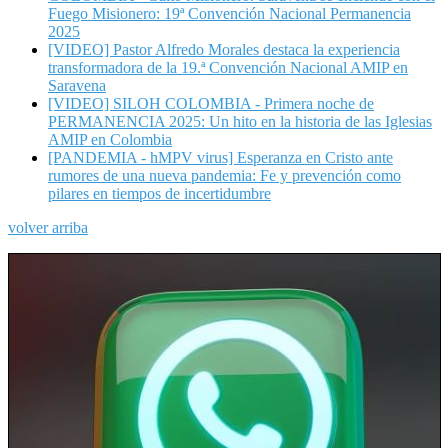
Fuego Misionero: 19ª Convención Nacional Permanencia
2025
[VIDEO] Pastor Alfredo Morales destaca la experiencia
transformadora de la 19.ª Convención Nacional AMIP en
Saravena
[VIDEO] SILOH COLOMBIA - Primera noche de
PERMANENCIA 2025: Un hito en la historia de las Iglesias
AMIP en Colombia
[PANDEMIA - hMPV virus] Esperanza en Cristo ante
rumores de una nueva pandemia: Fe y prevención como
pilares en tiempos de incertidumbre
volver arriba