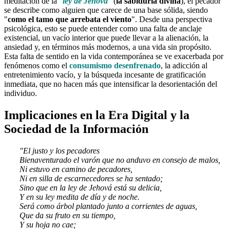
meditación de la "
ley de Jehová
" (
la sabiduría divina
), el pecador
se describe como alguien que carece de una base sólida, siendo
"
como el tamo que arrebata el viento
". Desde una perspectiva
psicológica, esto se puede entender como una falta de anclaje
existencial, un vacío interior que puede llevar a la alienación, la
ansiedad y, en términos más modernos, a una vida sin propósito.
Esta falta de sentido en la vida contemporánea se ve exacerbada por
fenómenos como el
consumismo desenfrenado
, la adicción al
entretenimiento vacío, y la búsqueda incesante de gratificación
inmediata, que no hacen más que intensificar la desorientación del
individuo.
Implicaciones en la Era Digital y la
Sociedad de la Información
"El justo y los pecadores
Bienaventurado el varón que no anduvo en consejo de malos,
Ni estuvo en camino de pecadores,
Ni en silla de escarnecedores se ha sentado;
Sino que en la ley de Jehová está su delicia,
Y en su ley medita de día y de noche.
Será como árbol plantado junto a corrientes de aguas,
Que da su fruto en su tiempo,
Y su hoja no cae;