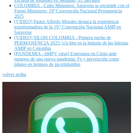
Escuela de Misiones en Metapán, El Salvador
COLOMBIA - Culto Misionero. Saravena se enciende con el
Fuego Misionero: 19ª Convención Nacional Permanencia
2025
[VIDEO] Pastor Alfredo Morales destaca la experiencia
transformadora de la 19.ª Convención Nacional AMIP en
Saravena
[VIDEO] SILOH COLOMBIA - Primera noche de
PERMANENCIA 2025: Un hito en la historia de las Iglesias
AMIP en Colombia
[PANDEMIA - hMPV virus] Esperanza en Cristo ante
rumores de una nueva pandemia: Fe y prevención como
pilares en tiempos de incertidumbre
volver arriba