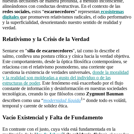
nuestras decisiones de manera profunda, a menudo inconsciente,
alineándonos con conductas destructivas. En el contexto de las
redes sociales,
estos “
escarnecedores
” representan
ecosistemas
digitales
que promueven relativismos radicales, el odio performativo
y la superficialidad, desorientando nuestro sentido de realidad y
verdad.
Relativismo y la Crisis de la Verdad
Sentarse en "
silla de escarnecedores
", tal como lo describe el
salmo, conlleva una postura crítica y cínica hacia la verdad objetiva.
Este comportamiento, desde la óptica filosófica contemporánea, se
relaciona con el relativismo posmoderno, una corriente que
cuestiona la existencia de verdades universales,
donde la moralidad
y la realidad son moldeadas a gusto del individuo o de las
estructuras de poder
. Este fenómeno está exacerbado por el flujo
constante de información y desinformación en nuestras sociedades
tecnológicas, creando lo que filósofos como
Zygmunt Bauman
1
describen como una “
modernidad líquida
” donde todo es volátil,
temporal y carente de solidez ética.
Vacío Existencial y Falta de Fundamento
En contraste con el justo, cuya vida está fundamentada en la