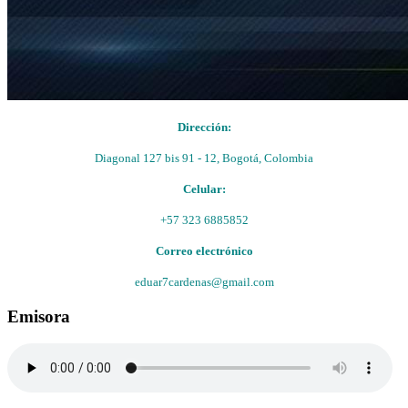
Dirección:
Diagonal 127 bis 91 - 12, Bogotá, Colombia
Celular:
+57 323 6885852
Correo electrónico
eduar7cardenas@gmail.com
Emisora