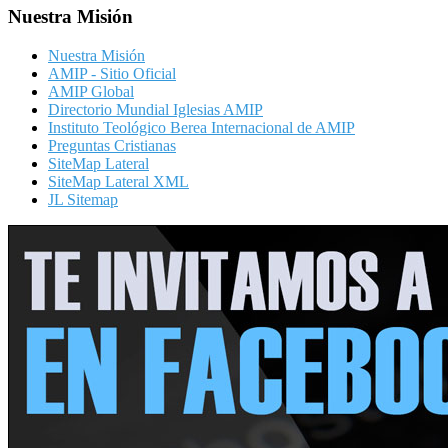
Nuestra Misión
Nuestra Misión
AMIP - Sitio Oficial
AMIP Global
Directorio Mundial Iglesias AMIP
Instituto Teológico Berea Internacional de AMIP
Preguntas Cristianas
SiteMap Lateral
SiteMap Lateral XML
JL Sitemap