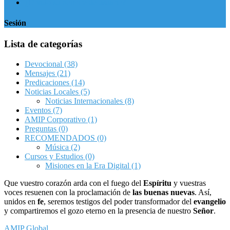
¿Olvidó su nombre de usuario?
Sesión
Lista de categorías
Devocional
(38)
Mensajes
(21)
Predicaciones
(14)
Noticias Locales
(5)
Noticias Internacionales
(8)
Eventos
(7)
AMIP Corporativo
(1)
Preguntas
(0)
RECOMENDADOS
(0)
Música
(2)
Cursos y Estudios
(0)
Misiones en la Era Digital
(1)
Que vuestro corazón arda con el fuego del
Espíritu
y vuestras
voces resuenen con la proclamación de
las buenas nuevas
. Así,
unidos en
fe
, seremos testigos del poder transformador del
evangelio
y compartiremos el gozo eterno en la presencia de nuestro
Señor
.
AMIP Global