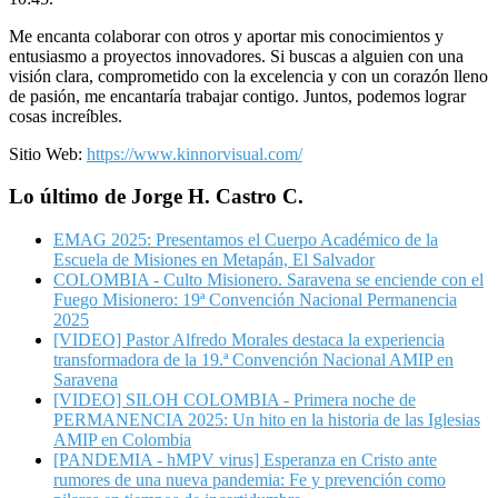
Me encanta colaborar con otros y aportar mis conocimientos y
entusiasmo a proyectos innovadores. Si buscas a alguien con una
visión clara, comprometido con la excelencia y con un corazón lleno
de pasión, me encantaría trabajar contigo. Juntos, podemos lograr
cosas increíbles.
Sitio Web:
https://www.kinnorvisual.com/
Lo último de Jorge H. Castro C.
EMAG 2025: Presentamos el Cuerpo Académico de la
Escuela de Misiones en Metapán, El Salvador
COLOMBIA - Culto Misionero. Saravena se enciende con el
Fuego Misionero: 19ª Convención Nacional Permanencia
2025
[VIDEO] Pastor Alfredo Morales destaca la experiencia
transformadora de la 19.ª Convención Nacional AMIP en
Saravena
[VIDEO] SILOH COLOMBIA - Primera noche de
PERMANENCIA 2025: Un hito en la historia de las Iglesias
AMIP en Colombia
[PANDEMIA - hMPV virus] Esperanza en Cristo ante
rumores de una nueva pandemia: Fe y prevención como