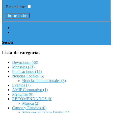
Recordarme
¿Olvidó su contraseña?
¿Olvidó su nombre de usuario?
Sesión
Lista de categorías
Devocional
(38)
Mensajes
(21)
Predicaciones
(14)
Noticias Locales
(5)
Noticias Internacionales
(8)
Eventos
(7)
AMIP Corporativo
(1)
Preguntas
(0)
RECOMENDADOS
(0)
Música
(2)
Cursos y Estudios
(0)
Misiones en la Era Digital
(1)