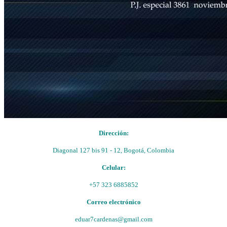
Dirección:
Diagonal 127 bis 91 - 12, Bogotá, Colombia
Celular:
+57 323 6885852
Correo electrónico
eduar7cardenas@gmail.com