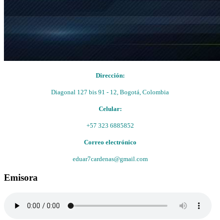
Dirección:
Diagonal 127 bis 91 - 12, Bogotá, Colombia
Celular:
+57 323 6885852
Correo electrónico
eduar7cardenas@gmail.com
Emisora