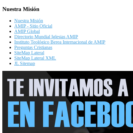
Nuestra Misión
Nuestra Misión
AMIP - Sitio Oficial
AMIP Global
Directorio Mundial Iglesias AMIP
Instituto Teológico Berea Internacional de AMIP
Preguntas Cristianas
SiteMap Lateral
SiteMap Lateral XML
JL Sitemap