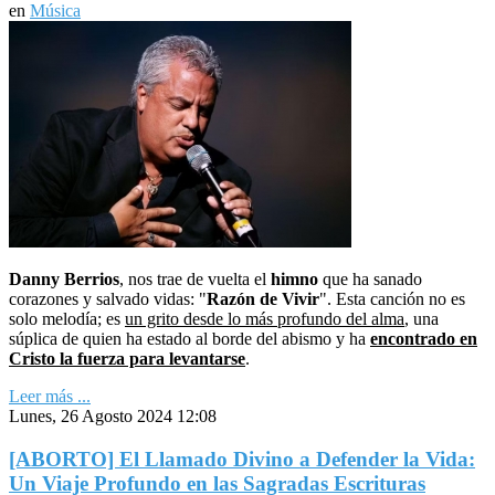
en
Música
Danny Berrios
, nos trae de vuelta el
himno
que ha sanado
corazones y salvado vidas: "
Razón de Vivir
". Esta canción no es
solo melodía; es
un grito desde lo más profundo del alma
, una
súplica de quien ha estado al borde del abismo y ha
encontrado en
Cristo la fuerza para levantarse
.
Leer más ...
Lunes, 26 Agosto 2024 12:08
[ABORTO] El Llamado Divino a Defender la Vida:
Un Viaje Profundo en las Sagradas Escrituras