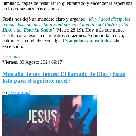
ilimitado, capaz de restaurar lo quebrantado y encender la esperanza
en los corazones más oscuros.
Jesús
nos dejó un mandato claro y urgente: "
Id, y haced discípulos
a todas las naciones, bautizándolos en el nombre del
Padre
, y del
Hijo
, y del
Espíritu Santo
" (Mateo 28:19). Hoy, más que nunca,
este llamado resuena en nuestros corazones. No importa la raza, la
cultura o la condición social; el
Evangelio es para todos
, sin
excepción.
Leer más ...
Viernes, 30 Agosto 2024 09:17
Más allá de tus límites: El llamado de Dios ¿Estás
listo para el siguiente nivel?
en
Devocional