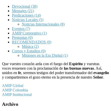
Devocional
(38)
Mensajes
(21)
Predicaciones
(14)
Noticias Locales
(5)
Noticias Internacionales
(8)
Eventos
(7)
AMIP Corporativo
(1)
Preguntas
(0)
RECOMENDADOS
(0)
Música
(2)
Cursos y Estudios
(0)
Misiones en la Era Digital
(1)
Que vuestro corazón arda con el fuego del
Espíritu
y vuestras
voces resuenen con la proclamación de
las buenas nuevas
. Así,
unidos en
fe
, seremos testigos del poder transformador del
evangelio
y compartiremos el gozo eterno en la presencia de nuestro
Señor
.
AMIP Global
AMIP Colombia
AMIP Institucional
Archivo