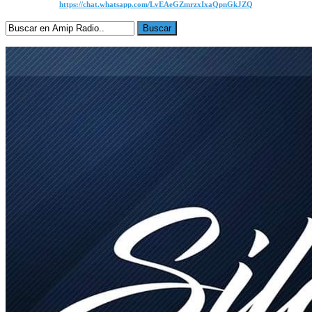
https://chat.whatsapp.com/LvEAeGZmrzxIxaQpnGkJZQ