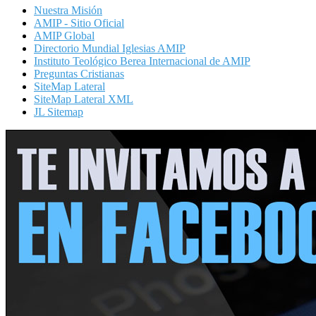
Nuestra Misión
AMIP - Sitio Oficial
AMIP Global
Directorio Mundial Iglesias AMIP
Instituto Teológico Berea Internacional de AMIP
Preguntas Cristianas
SiteMap Lateral
SiteMap Lateral XML
JL Sitemap