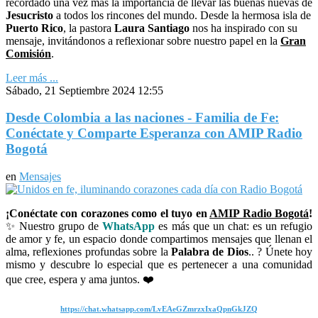
recordado una vez más la importancia de llevar las buenas nuevas de
Jesucristo
a todos los rincones del mundo. Desde la hermosa isla de
Puerto Rico
, la pastora
Laura Santiago
nos ha inspirado con su
mensaje, invitándonos a reflexionar sobre nuestro papel en la
Gran
Comisión
.
Leer más ...
Sábado, 21 Septiembre 2024 12:55
Desde Colombia a las naciones - Familia de Fe:
Conéctate y Comparte Esperanza con AMIP Radio
Bogotá
en
Mensajes
¡Conéctate con corazones como el tuyo en
AMIP Radio Bogotá
!
✨ Nuestro grupo de
WhatsApp
es más que un chat: es un refugio
de amor y fe, un espacio donde compartimos mensajes que llenan el
alma, reflexiones profundas sobre la
Palabra de Dios
.. ? Únete hoy
mismo y descubre lo especial que es pertenecer a una comunidad
que cree, espera y ama juntos. ❤️
https://chat.whatsapp.com/LvEAeGZmrzxIxaQpnGkJZQ