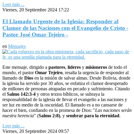
Leer más ...
Viernes, 20 Septiembre 2024 17:22
El Llamado Urgente de la Iglesia: Responder al
Clamor de las Naciones con el Evangelio de Cristo -
Pastor José Omar Tejeiro -
en
Mensajes
Este mensaje, dirigido a
pastores
,
líderes
y
misioneros
de todo el
mundo, el pastor
Omar Tejeiro
, resalta la urgencia de responder al
llamado de
Dios
en la misión de salvar almas. Desde Bolivia, donde
la iglesia ha servido por 30 años, se enfatiza el clamor desesperado
de millones de personas atrapadas en pecado y sufrimiento. Citando
el
Salmo 142:3-4
y otros textos bíblicos, se subraya la
responsabilidad de la iglesia de llevar el evangelio a las naciones y
ser luz en medio de la oscuridad. El llamado es a no cansarse de
hacer el bien, confiando en la promesa de Dios: "
Las naciones serán
nuestra herencia
" (
Salmo 2:8)
, y
sembrar para la eternidad
.
Leer más ...
Viernes, 20 Septiembre 2024 09:57