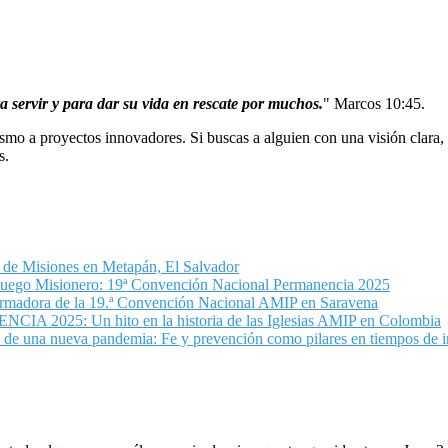
a servir y para dar su vida en rescate por muchos.
"
Marcos 10:45.
smo a proyectos innovadores. Si buscas a alguien con una visión clara
s.
de Misiones en Metapán, El Salvador
uego Misionero: 19ª Convención Nacional Permanencia 2025
formadora de la 19.ª Convención Nacional AMIP en Saravena
2025: Un hito en la historia de las Iglesias AMIP en Colombia
e una nueva pandemia: Fe y prevención como pilares en tiempos de i