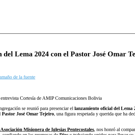
 del Lema 2024 con el Pastor José Omar Te
amaño de la fuente
entrevista
Cortesía de AMIP Comunicaciones Bolivia
gregación se reunió para presenciar el
lanzamiento oficial del Lema
l
Pastor José Omar Tejeiro
, una figura respetada y querida que ha ded
 Asociación Misionera de Iglesias Pentecostales
, nos honró al compar
e, confiando en las promesas de
Dios
y trabajando unidos para llevar su