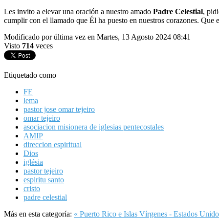
Les invito a elevar una oración a nuestro amado
Padre Celestial
, pid
cumplir con el llamado que Él ha puesto en nuestros corazones. Que es
Modificado por última vez en Martes, 13 Agosto 2024 08:41
Visto
714
veces
Etiquetado como
FE
lema
pastor jose omar tejeiro
omar tejeiro
asociacion misionera de iglesias pentecostales
AMIP
direccion espiritual
Dios
iglésia
pastor tejeiro
espiritu santo
cristo
padre celestial
Más en esta categoría:
« Puerto Rico e Islas Vírgenes - Estados Unido