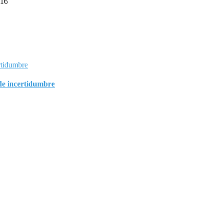
:16
de incertidumbre