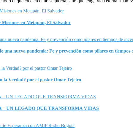
todo el que cree en él no se pierda, sino que tenga vida eterna. Juan 3
 Misiones en Metapán, El Salvador
 una nueva pandemia: Fe y prevención como pilares en tiempos 
 la Verdad? por el pastor Omar Tejeiro
RA – UN LEGADO QUE TRANSFORMA VIDAS