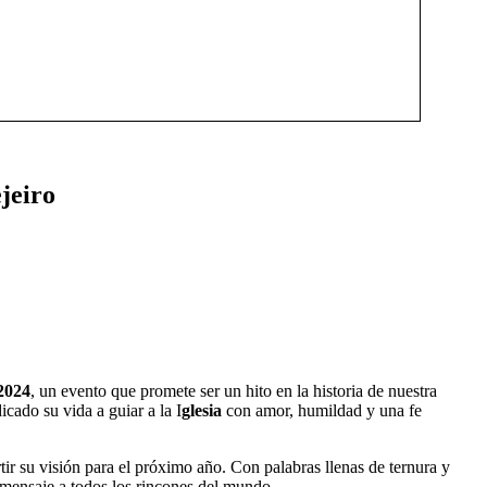
jeiro
 2024
, un evento que promete ser un hito en la historia de nuestra
icado su vida a guiar a la I
glesia
con amor, humildad y una fe
tir su visión para el próximo año. Con palabras llenas de ternura y
 mensaje a todos los rincones del mundo.